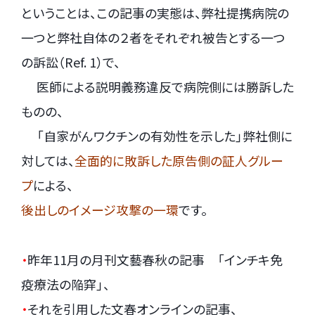
ということは、この記事の実態は、弊社提携病院の
一つと弊社自体の２者をそれぞれ被告とする一つ
の訴訟（Ref. 1）で、
.
医師による説明義務違反で病院側には勝訴した
ものの、
.
「自家がんワクチンの有効性を示した」弊社側に
対しては、
全面的に敗訴した原告側の証人グルー
プ
による、
後出しのイメージ攻撃の一環
です。
・
昨年11月の月刊文藝春秋の記事 「インチキ免
疫療法の陥穽」、
・
それを引用した文春オンラインの記事、