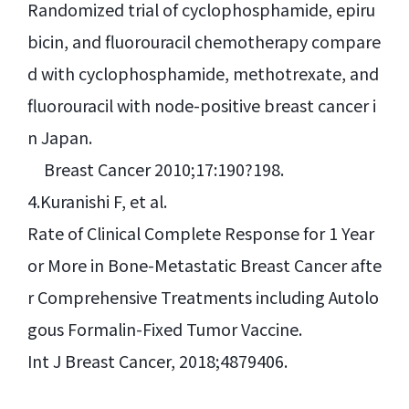
Randomized trial of cyclophosphamide, epiru
bicin, and fluorouracil chemotherapy compare
d with cyclophosphamide, methotrexate, and
fluorouracil with node-positive breast cancer i
n Japan.
Breast Cancer 2010;17:190?198.
4.Kuranishi F, et al.
Rate of Clinical Complete Response for 1 Year
or More in Bone-Metastatic Breast Cancer afte
r Comprehensive Treatments including Autolo
gous Formalin-Fixed Tumor Vaccine.
Int J Breast Cancer, 2018;4879406.