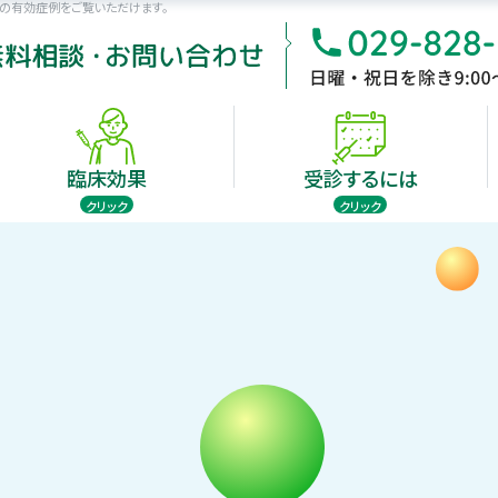
の有効症例をご覧いただけます。
受診できる病院
受診するには
臨床効果
自家がんワクチン療法は、手術後のがんの再発・転移の予
残存がんの治療を目的とした、がん免疫療法です。
臨床効果
受診するには
jp
クリック
クリック
受診できる病院
受診するには
臨床効果
効症例
がん治療の担当医も納得の
免疫反応テストとは
新たな治
診療価格
有効症例の数々
自家がんワクチン療法は、手術後のがんの再発・転移の予
ンの特徴
自家がんワクチンの開発史
がん免疫
残存がんの治療を目的とした、がん免疫療法です。
jp