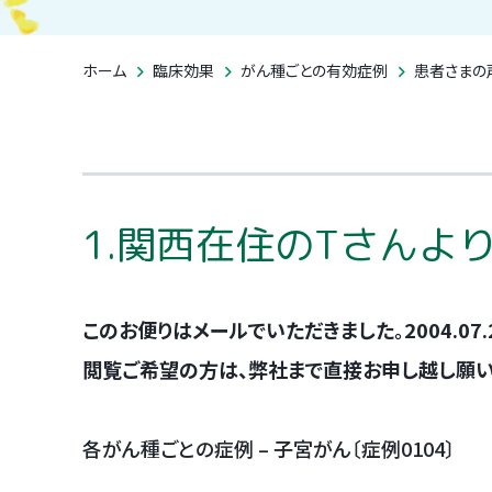
臨床試験成績
受診の流れ
がん種ごとの有
がん組織の確保
ホーム
臨床効果
がん種ごとの有効症例
患者さまの
自家がんワクチ
1.関西在住のTさんよ
このお便りはメールでいただきました。2004.07.
閲覧ご希望の方は、弊社まで直接お申し越し願います。T
各がん種ごとの症例 – 子宮がん〔症例0104〕