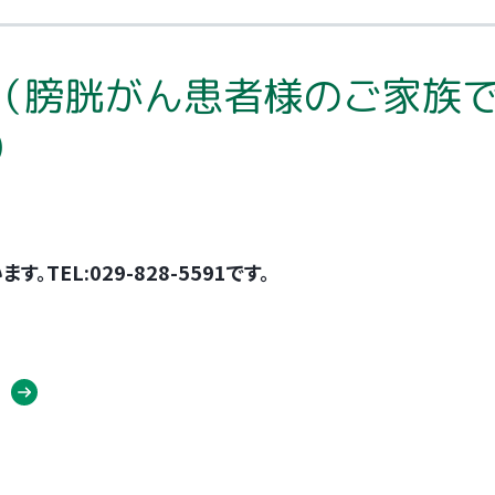
り（膀胱がん患者様のご家族
）
EL:029-828-5591です。
〕