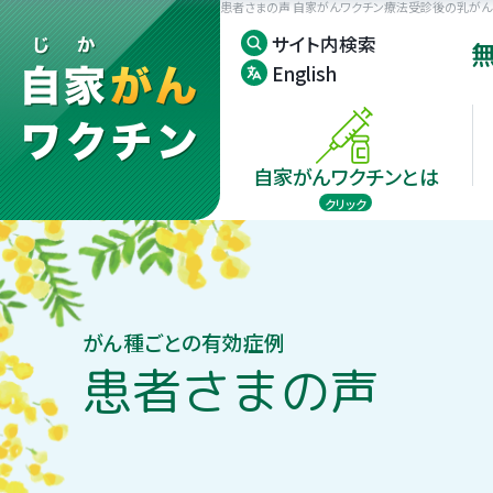
患者さまの声 自家がんワクチン療法受診後の乳がん
サイト内検索
English
自家がんワクチンとは
クリック
臨床試験成績
受診の流れ
がん種ごとの有
がん組織の確保
がん種ごとの有効症例
自家がんワクチ
患者さまの声