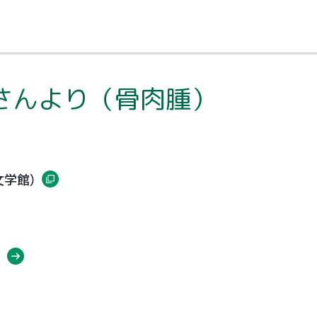
子さんより（骨肉腫）
文学館）
〕