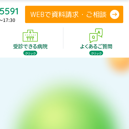
WEBで資料請求・ご相談
防
受診できる病院
よくあるご質問
クリック
クリック
験のご案内
患者さまの声
投与のタイミング
防
療法の歴史