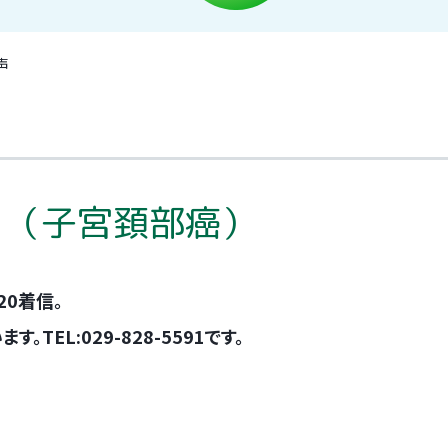
効症例
がん治療の担当医も納得の
免疫反応テストとは
新たな治
診療価格
有効症例の数々
声
ンの特徴
自家がんワクチンの開発史
がん免疫
り（子宮頚部癌）
20着信。
EL:029-828-5591です。