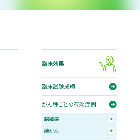
験のご案内
患者さまの声
投与のタイミング
療法の歴史
臨床効果
臨床試験成績
がん種ごとの有効症例
脳腫瘍
肺がん