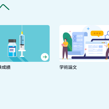
へ
験成績
学術論文