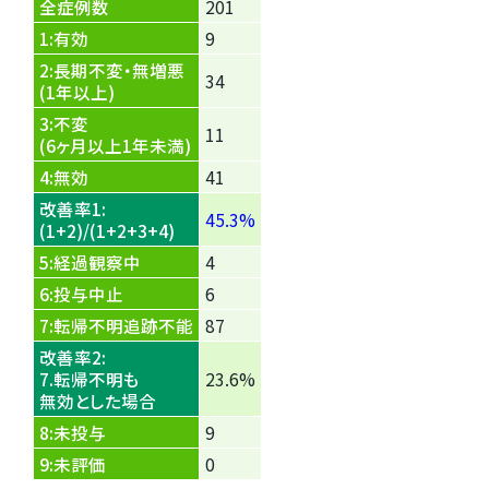
全症例数
201
1:有効
9
2:長期不変・無増悪
34
(1年以上)
3:不変
11
(6ヶ月以上1年未満)
4:無効
41
改善率1:
45.3%
(1+2)/(1+2+3+4)
5:経過観察中
4
6:投与中止
6
7:転帰不明追跡不能
87
改善率2:
7.転帰不明も
23.6%
無効とした場合
8:未投与
9
9:未評価
0