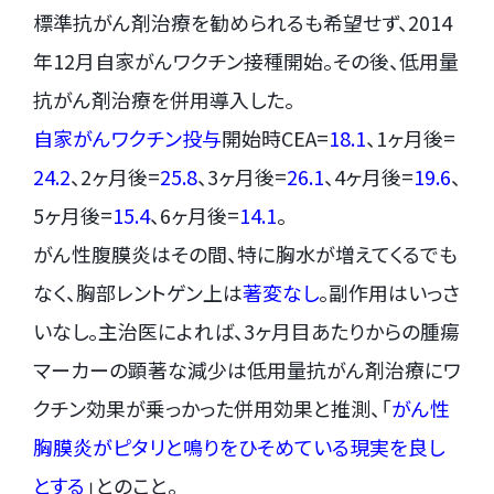
標準抗がん剤治療を勧められるも希望せず、2014
年12月自家がんワクチン接種開始。その後、低用量
抗がん剤治療を併用導入した。
自家がんワクチン投与
開始時CEA=
18.1
、1ヶ月後=
24.2
、2ヶ月後=
25.8
、3ヶ月後=
26.1
、4ヶ月後=
19.6
、
5ヶ月後=
15.4
、6ヶ月後=
14.1
。
がん性腹膜炎はその間、特に胸水が増えてくるでも
なく、胸部レントゲン上は
著変なし
。副作用はいっさ
いなし。主治医によれば、3ヶ月目あたりからの腫瘍
マーカーの顕著な減少は低用量抗がん剤治療にワ
クチン効果が乗っかった併用効果と推測、「
がん性
胸膜炎がピタリと鳴りをひそめている現実を良し
とする
」とのこと。