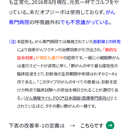
も正常化。2016年8月現在、元気一杯でゴルフをや
っている。未だオプジーボは使用しておらず、
がん
専門病院
の呼吸器外科
でも不思議がっている
。
（注）
本症例も、がん専門病院では無視されていた
放射線との併用
により自家がんワクチンの治療効果が引き出され、
「劇的な
延命効果」
が現在も進行中
の症例です。一般に小細胞肺がん
は進行スピードが非常に早く、「肺がんの中で最も侵攻性の
臨床経過をとり、診断後の生存期間中央値はわずか2～4ヵ
月である」、「このタイプのがんのすべての患者は、診断を受
けた時点で臨床試験への参加を検討されることが適切であ
る」（
がん情報サイト、PDQ®日本語版(医療専門家向け)
）と
されているほど、タチの悪い肺がんの一種です。
下表の改善率-1の定義は →
こちらです