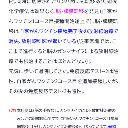
術。同時に切除されたリンパ節にも転移あり。術後
化学療法は効果なく、
脳・脾臓転移
を発見（自家が
んワクチン1コース目接種開始途上で）、脳・脾臓転
移は
自家がんワクチン接種完了後の放射線治療で
消失
、
放射線科医が驚いている
（従来常識では、こ
こまで進行すると脳のガンマナイフによる放射線治
療でも根治することはほとんどない）。
元気に歩いて通院してきた。免疫反応テスト-2は陰
性、自家がんワクチン2コース目を追加接種したが、
その後の免疫反応テスト-3も陰性。
（注）
本症例は（脳の手術なし、ガンマナイフによる放射線治療の
み）、この記載時点ですでに自家がんワクチン1コース目接種
開始後11ヶ月、ガンマナイフ治療後8ヶ月たっています。
著効