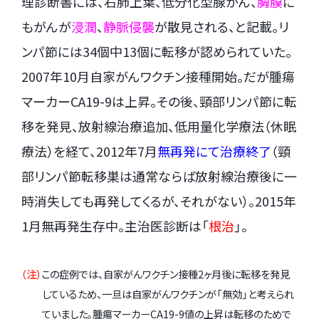
理診断書には、右肺上葉、低分化型腺がん、
胸膜
に
もがんが
浸潤
、
静脈侵襲
が散見される、と記載。リ
ンパ節には34個中13個に転移が認められていた。
2007年10月自家がんワクチン接種開始。だが腫瘍
マーカーCA19-9は上昇。その後、頸部リンパ節に転
移を発見、放射線治療追加、低用量化学療法（休眠
療法）を経て、2012年7月
無再発にて治療終了
（頸
部リンパ節転移巣は通常ならば放射線治療後に一
時消失しても再発してくるが、それがない）。2015年
1月無再発生存中。主治医診断は「
根治
」。
（注）
この症例では、自家がんワクチン接種2ヶ月後に転移を発見
しているため、一旦は自家がんワクチンが「無効」と考えられ
ていました。腫瘍マーカーCA19-9値の上昇は転移のためで