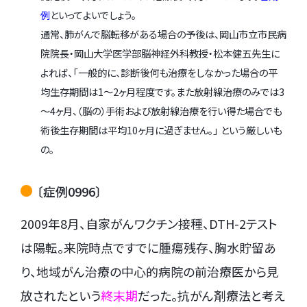
例
といってよいでしょう。
通常、肺がんで脳転移がある場合の予後は、岡山市立市民病
院院長・岡山大学医学部脳神経外科教授・松本健五先生に
よれば、「一般的に、診断後何も治療をしなかった場合の平
均生存期間は1～2ヶ月程度です。また放射線治療のみでは3
～4ヶ月、（脳の）手術および放射線治療を行い得た場合でも
術後生存期間は平均10ヶ月に過ぎません。」 という厳しいも
の。
〔症例0996〕
2009年8月、自家がんワクチン接種、DTH-2テスト
は陽転。来院時点ですでに腫瘍残存、胸水貯留あ
り、地域がん治療の中心的病院の前治療医から見
放されたという
終末期
だった。抗がん剤療法と考え