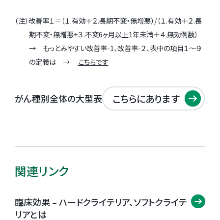
（注）改善率１＝（１.有効＋２.長期不変・無増悪）/（１.有効＋２.長
期不変・無増悪+３.不変6ヶ月以上1年未満＋４.無効例数）
→ もっとみやすい改善率-1、改善率-２、表中の項目１～９
の定義は →
こちらです
こちらにあります
がん種別全体の大型表
関連リンク
臨床効果 – ハードクライテリア、ソフトクライテ
リアとは