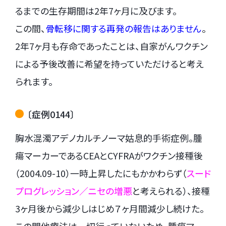
るまでの生存期間は2年7ヶ月に及びます。
この間、
骨転移に関する再発の報告はありません
。
2年7ヶ月も存命であったことは、自家がんワクチン
による予後改善に希望を持っていただけると考え
られます。
〔症例0144〕
胸水混濁アデノカルチノーマ姑息的手術症例。腫
瘍マーカーであるCEAとCYFRAがワクチン接種後
（2004.09-10）一時上昇したにもかかわらず（
スード
プログレッション／ニセの増悪
と考えられる）、接種
3ヶ月後から減少しはじめ７ヶ月間減少し続けた。
この間他療法は一切行っていないため、腫瘍マー