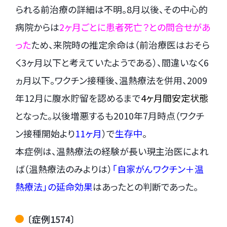
られる前治療の詳細は不明。8月以後、その中心的
病院からは
2ヶ月ごとに患者死亡？との問合せがあ
った
ため、来院時の推定余命は（前治療医はおそら
く3ヶ月以下と考えていたようである）、間違いなく6
ヵ月以下。ワクチン接種後、温熱療法を併用、2009
年12月に腹水貯留を認めるまで
4ヶ月間安定状態
となった。以後増悪するも2010年7月時点（ワクチ
ン接種開始より
11ヶ月
）で
生存中
。
本症例は、温熱療法の経験が長い現主治医によれ
ば（温熱療法のみよりは）
「自家がんワクチン＋温
熱療法」の延命効果
はあったとの判断であった。
〔症例1574〕