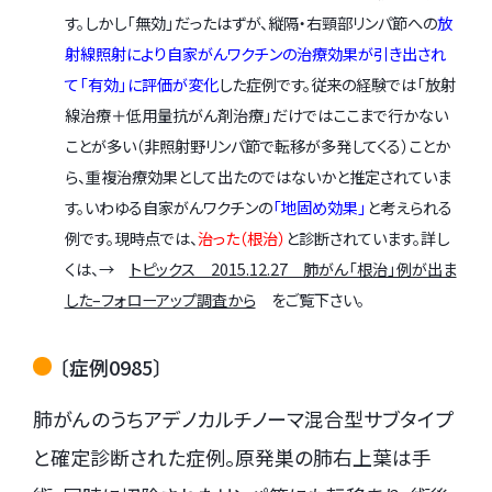
す。しかし「無効」だったはずが、縦隔・右頸部リンパ節への
放
射線照射により自家がんワクチンの治療効果が引き出され
て「有効」に評価が変化
した症例です。従来の経験では「放射
線治療＋低用量抗がん剤治療」だけではここまで行かない
ことが多い（非照射野リンパ節で転移が多発してくる）ことか
ら、重複治療効果として出たのではないかと推定されていま
す。いわゆる自家がんワクチンの
「地固め効果」
と考えられる
例です。現時点では、
治った（根治）
と診断されています。詳し
くは、→
トピックス 2015.12.27 肺がん「根治」例が出ま
した–フォローアップ調査から
をご覧下さい。
〔症例0985〕
肺がんのうちアデノカルチノーマ混合型サブタイプ
と確定診断された症例。原発巣の肺右上葉は手